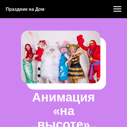
Праздник на Дом
Анимация
«на
высоте»